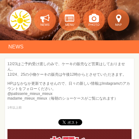
NEWS
MENU
PHOTO
MAP
NEWS
12/23はご予約受け渡しのみで、ケーキの販売など営業はしておりませ
ん。
12/24、25の小物ケーキの販売は午後12時からとさせていただきます。
HPはなかなか更新できませんので、日々の新しい情報はInstagramのアカ
ウントをフォローください。
@patisserie_mieux_mieux
madame_mieux_mieux（毎朝のショーケースがご覧になれます）
1年以上前