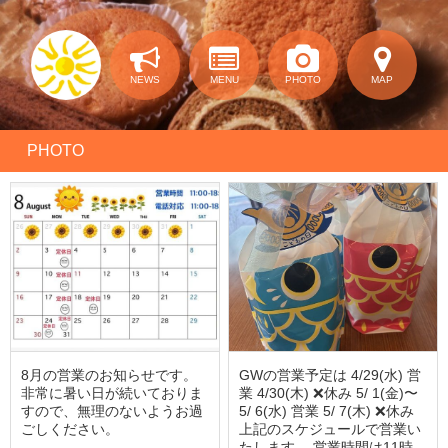
NEWS
MENU
PHOTO
MAP
PHOTO
8月の営業のお知らせです。
GWの営業予定は 4/29(水) 営
非常に暑い日が続いておりま
業 4/30(木) ❌休み 5/ 1(金)〜
すので、無理のないようお過
5/ 6(水) 営業 5/ 7(木) ❌休み
ごしください。
上記のスケジュールで営業い
たします。 営業時間は11時