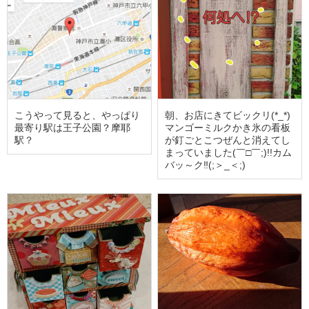
こうやって見ると、やっぱり
朝、お店にきてビックリ(*_*)
最寄り駅は王子公園？摩耶
マンゴーミルクかき氷の看板
駅？
が釘ごとこつぜんと消えてし
まっていました(￣□￣;)!!カム
バッ～ク‼(;＞_＜;)