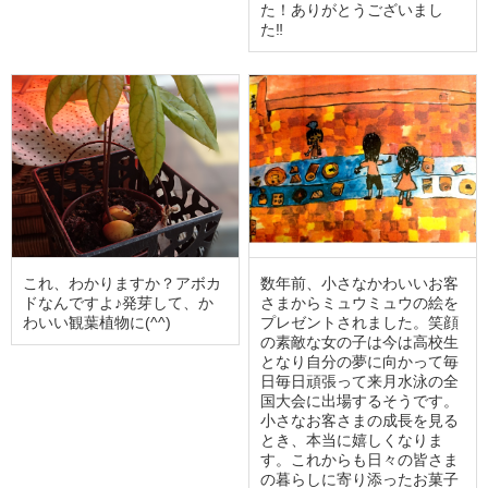
た！ありがとうございまし
た‼
これ、わかりますか？アボカ
数年前、小さなかわいいお客
ドなんですよ♪発芽して、か
さまからミュウミュウの絵を
わいい観葉植物に(^^)
プレゼントされました。笑顔
の素敵な女の子は今は高校生
となり自分の夢に向かって毎
日毎日頑張って来月水泳の全
国大会に出場するそうです。
小さなお客さまの成長を見る
とき、本当に嬉しくなりま
す。これからも日々の皆さま
の暮らしに寄り添ったお菓子