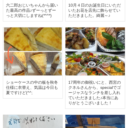
六二郎おじいちゃんから届い
10月４日のお誕生日にいただ
た最高の作品♪ずーっとずー
いたお花を店先に飾らせてい
っと大切にしますね(*^^*)
ただきました。綺麗～♪
ショーケースの中の板を秋冬
17周年の御祝いにと、西宮の
仕様に衣替え、気温は今日も
クネルさんから、specialでゴ
夏ですけど(^^;
ージャスなランチを差し入れ
ていただきました♪本当にあ
りがとうございました！