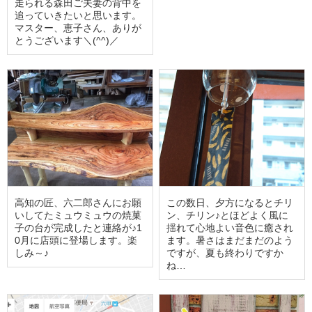
走られる森田ご夫妻の背中を
追っていきたいと思います。
マスター、恵子さん、ありが
とうございます＼(^^)／
高知の匠、六二郎さんにお願
この数日、夕方になるとチリ
いしてたミュウミュウの焼菓
ン、チリン♪とほどよく風に
子の台が完成したと連絡が♪1
揺れて心地よい音色に癒され
0月に店頭に登場します。楽
ます。暑さはまだまだのよう
しみ～♪
ですが、夏も終わりですか
ね…