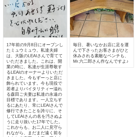
17年前の9月8日にオープンし
毎日、暑いなかお店に足を運
たミュウミュウ。私達夫婦
んで下さったお客さまがひと
は、大阪のLEAIさんで育てて
休みされる素敵なベンチも、
いただきました。これは、開
Mr.六二郎さん作なんですよ♪
業の時に、私達が生涯尊敬す
るLEAIのオーナーよりいただ
きました。今もずーっと店に
飾られています。今も現役で
若者よりバイタリティー溢れ
る森田ご夫妻は私達の永遠の
目標であります。一人立ちす
るにあたり、常にLEAIさんで
修行できたことを誇りに、そ
してLEAIさんの名を汚さぬよ
うに走り抜いた17年でした。
これからも、お二人に見守ら
れながら、まだまだ遠く前を