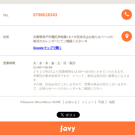
0788618343
TEL
住所
兵庫県神戸市灘区岸地通1-8-7※定休日はお知らせページの
毎月のカレンダーにてご確認ください※
Googleマップで開く
営業時間
火・水・木・金・土・日・祝日
11:00〜18:00
２０２２年2/1より営業時間を11:00〜18:00とさせていただきます。
月曜日が基本定休日ですが、イベント、祝日は別の日に振替えになりま
す。
その他、仕込み日がございますので、営業が休みの日がございますの
で、お知らせベージのカレンダーをご確認ください
Pâtisserie MieuxMieux HOME
お知らせ
メニュー
写真
地図