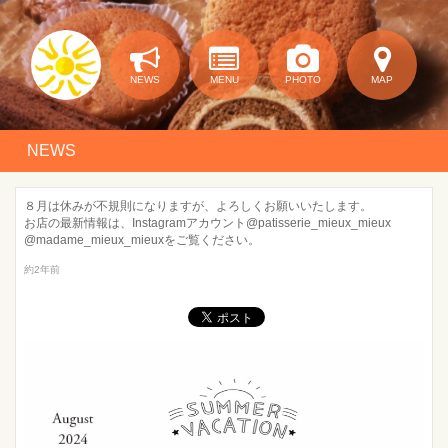
NEWS
MENU
PHOTO
MAP
NEWS
８月は休みが不規則になりますが、よろしくお願いいたします。
お店の最新情報は、Instagramアカウント@patisserie_mieux_mieux
@madame_mieux_mieuxをご覧ください。
約2年前